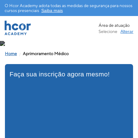
O Hcor Academy adota todas as medidas de segurança para nossos
cursos presenciais
Saiba mais
Área de atuação
Anuidade Ergometria e Reabilitação
Selecione
Alterar
Cardiopulmonar - Anuidade 2026
Acesso restrito apenas para candidatos aprovados 2022
Aprimoramento Médico
Presencial
Faça sua inscrição agora mesmo!