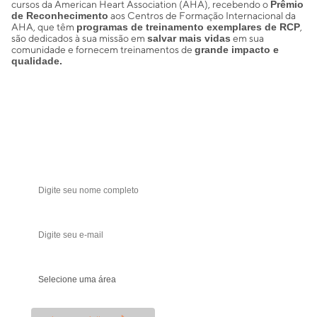
cursos da American Heart Association (AHA), recebendo o
Prêmio
de Reconhecimento
aos Centros de Formação Internacional da
AHA, que têm
programas de treinamento exemplares de RCP
,
são dedicados à sua missão em
salvar mais vidas
em sua
comunidade e fornecem treinamentos de
grande impacto e
qualidade.
Receba ofertas e novidades!
Seja a primeira a saber das novidades
Nome
Seu melhor e-mail
Sua área de atuação