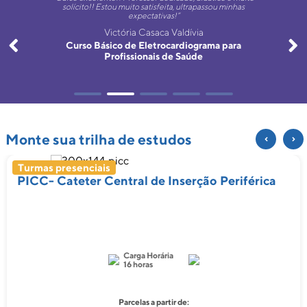
solícito!! Estou muito satisfeita, ultrapassou minhas
expectativas!”
Victória Casaca Valdívia
Curso Básico de Eletrocardiograma para
Profissionais de Saúde
Monte sua trilha de estudos
Turmas presenciais
PICC- Cateter Central de Inserção Periférica
Carga Horária
16 horas
Parcelas a partir de: