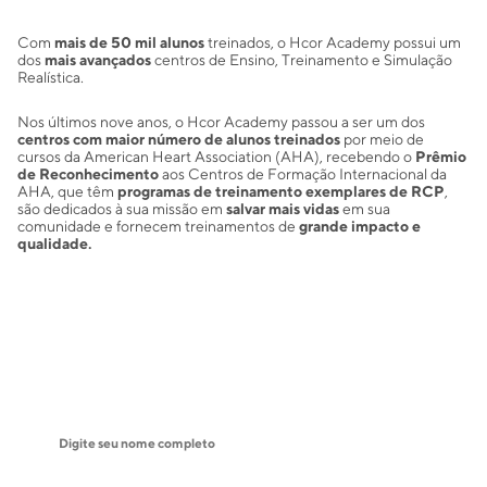
Com
mais de 50 mil alunos
treinados, o Hcor Academy possui um
dos
mais avançados
centros de Ensino, Treinamento e Simulação
Realística.
Nos últimos nove anos, o Hcor Academy passou a ser um dos
centros com maior número de alunos treinados
por meio de
cursos da American Heart Association (AHA), recebendo o
Prêmio
de Reconhecimento
aos Centros de Formação Internacional da
AHA, que têm
programas de treinamento exemplares de RCP
,
são dedicados à sua missão em
salvar mais vidas
em sua
comunidade e fornecem treinamentos de
grande impacto e
qualidade.
Receba ofertas e novidades!
Seja a primeira a saber das novidades
Nome
Seu melhor e-mail