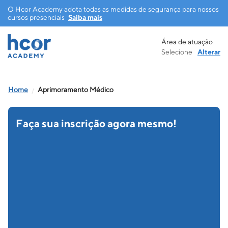
O Hcor Academy adota todas as medidas de segurança para nossos
cursos presenciais
Saiba mais
Aprimoramento Médico
Área de atuação
Aprimoramento em Alta Tecnologia
Selecione
Alterar
em Radioterapia e Radiocirurgia -
Turma 2024
Aprimoramento Médico
Presencial
Faça sua inscrição agora mesmo!