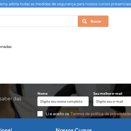
my adota todas as medidas de segurança para nossos cursos presenciai
ionadas
Nome
Seu melhor e-mail
 saber das
Li e aceito os
Termos de política de privacidade
cional
Nossos Cursos