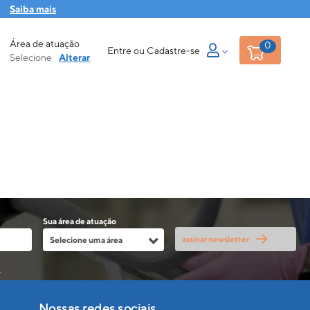
s
Saiba mais
Área de atuação
0
Entre ou Cadastre-se
Selecione
Alterar
Sua área de atuação
assinar newsletter
.
Nossas redes sociais