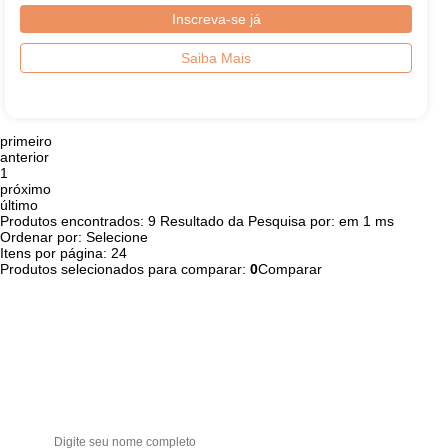
Inscreva-se já
Saiba Mais
primeiro
anterior
1
próximo
último
Produtos encontrados:
9
Resultado da Pesquisa por:
em
1 ms
Ordenar por:
Itens por página:
Produtos selecionados para comparar:
0
Comparar
Receba ofertas e novidades!
Seja a primeira a saber das novidades
Nome