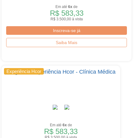
Em até
6x
de
R$ 583,33
R$ 3.500,00 à vista
Inscreva-se já
Saiba Mais
Programa Experiência Hcor - Clínica Médica
Experiência Hcor
Em até
6x
de
R$ 583,33
R$ 3.500,00 à vista