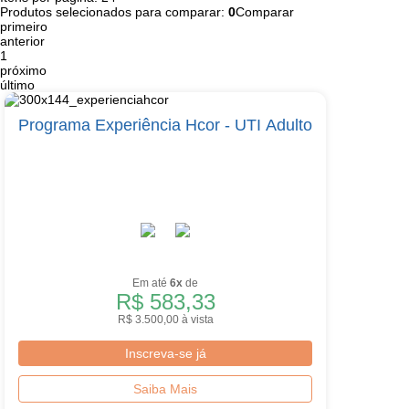
Produtos selecionados para comparar:
0
Comparar
primeiro
anterior
1
próximo
último
Programa Experiência Hcor - UTI Adulto
Em até
6x
de
R$ 583,33
R$ 3.500,00 à vista
Inscreva-se já
Saiba Mais