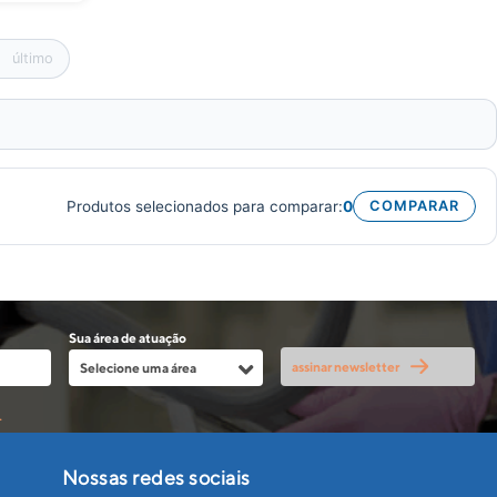
último
Produtos selecionados para comparar:
0
COMPARAR
Sua área de atuação
assinar newsletter
.
Nossas redes sociais