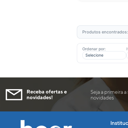
Produtos encontrados
Ordenar por:
Receba ofertas e
Seja a primeira a
novidades!
novidades
Institu