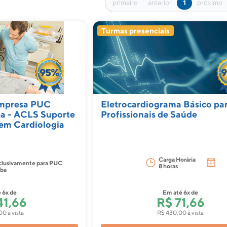
primeiro
anterior
1
próximo
Turmas presenciais
Empresa PUC
Eletrocardiograma Básico pa
a - ACLS Suporte
Profissionais de Saúde
em Cardiologia
Carga Horária
xclusivamente para PUC
8 horas
aba
é
6x
de
Em até
6x
de
41,66
R$ 71,66
00 à vista
R$ 430,00 à vista