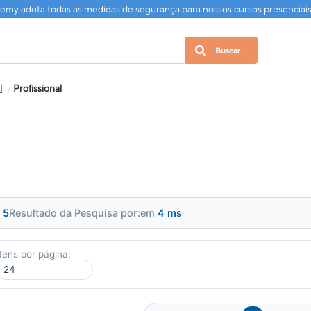
my adota todas as medidas de segurança para nossos cursos presenciai
l
Profissional
:
5
Resultado da Pesquisa por:
em
4 ms
Itens por página: