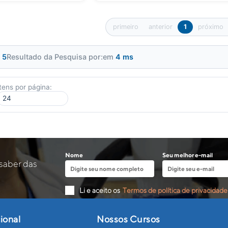
primeiro
anterior
1
próximo
:
5
Resultado da Pesquisa por:
em
4 ms
Itens por página:
Nome
Seu melhor e-mail
 saber das
Li e aceito os
Termos de política de privacidade
cional
Nossos Cursos