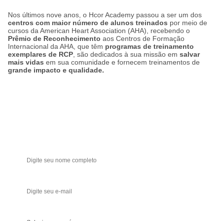
Nos últimos nove anos, o Hcor Academy passou a ser um dos
centros com maior número de alunos treinados
por meio de
cursos da American Heart Association (AHA), recebendo o
Prêmio de Reconhecimento
aos Centros de Formação
Internacional da AHA, que têm
programas de treinamento
exemplares de RCP
, são dedicados à sua missão em
salvar
mais vidas
em sua comunidade e fornecem treinamentos de
grande impacto e qualidade.
Receba ofertas e novidades!
Seja a primeira a saber das novidades
Nome
Seu melhor e-mail
Sua área de atuação