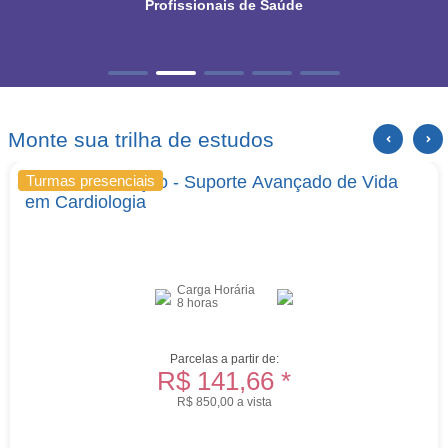
Profissionais de Saúde
Monte sua trilha de estudos
ACLS Renovação - Suporte Avançado de Vida
Turmas presenciais
em Cardiologia
Carga Horária
8 horas
Parcelas a partir de:
R$ 141,66 *
R$ 850,00 a vista