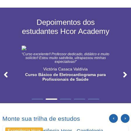
Depoimentos dos
estudantes Hcor Academy
“Curso excelente!! Professor dedicado, didático e muito
solícito!! Estou muito satisfeita, ultrapassou minhas
expectativas!”
Victória Casaca Valdívia
Curso Básico de Eletrocardiograma para
Profissionais de Saúde
Monte sua trilha de estudos
Programa Experiência Hcor - Cardiologia
Experiência Hcor